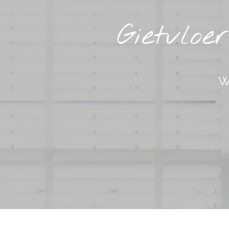
Gietvlo
W