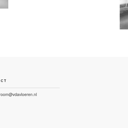
ACT
room@vdavloeren.nl