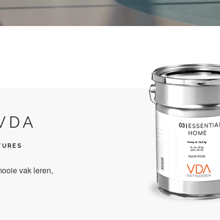
VDA
TURES
 mooie vak leren,