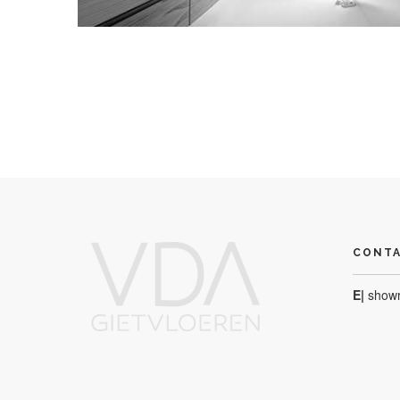
CONT
E|
show