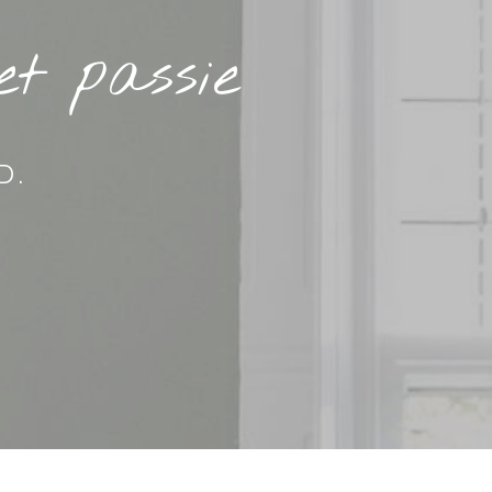
t passie
D.